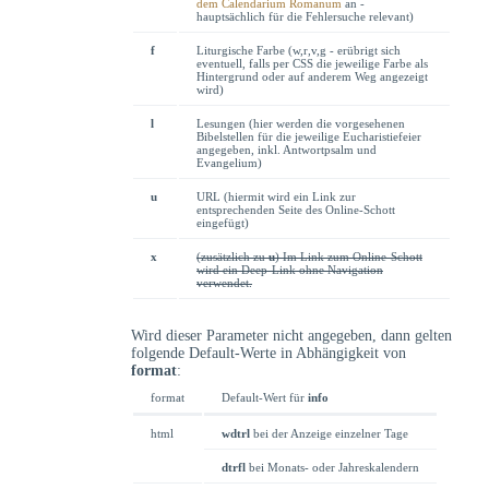
dem Calendarium Romanum
an -
hauptsächlich für die Fehlersuche relevant)
f
Liturgische Farbe (w,r,v,g - erübrigt sich
eventuell, falls per CSS die jeweilige Farbe als
Hintergrund oder auf anderem Weg angezeigt
wird)
l
Lesungen (hier werden die vorgesehenen
Bibelstellen für die jeweilige Eucharistiefeier
angegeben, inkl. Antwortpsalm und
Evangelium)
u
URL (hiermit wird ein Link zur
entsprechenden Seite des Online-Schott
eingefügt)
x
(zusätzlich zu
u
) Im Link zum Online-Schott
wird ein Deep-Link ohne Navigation
verwendet.
Wird dieser Parameter nicht angegeben, dann gelten
folgende Default-Werte in Abhängigkeit von
format
:
format
Default-Wert für
info
html
wdtrl
bei der Anzeige einzelner Tage
dtrfl
bei Monats- oder Jahreskalendern