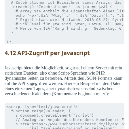
  # Zelebrationen ist Bezeichner eines Arrays, das im
  foreach($J["Zelebrationen"] as $ix => $zA) {

    # Array $zA enthält die Eigenschaften eines litur
    echo "<p>".$zA['Wtag'].", ".$zA['Datum'].": ".$zA
    # Ergibt etwas wie: Mittwoch, 2018-06-27: Cyrill,
    # Schlüssel für $zA sind: Wtag, Datum, Tl, Bem, L
    # Werte von $zA['Rang'] sind: g = Gedenktag, G = 
  }

4.12 API-Zugriff per Javascript
Javascript bietet die Möglichkeit, sogar auf einem Server mit rein
statischen Dateien, also ohne Script-Sprachen wie PHP,
dynamische Seiten zu betreiben. Mittels des JSON-Formats kann
auf die API zugegriffen werden. Hier ein Beispiel mit den Daten
eines einzelnen Tages, aber dynamisch wechselnd zwischen
verschiedenen Kalendern (Kommentare beginnen mit // ):
<script type="text/javascript">

  function zeige(kalender) {

    s=document.createElement("script");

    // Analog zur Angabe des Kalenders könnten im Fol
    s.src="https://www.eucharistiefeier.de/lk/api.php
          "kal="+kalender+"&jsonfunc=zeigejson";
