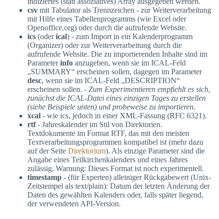
indiziertes (statt assoziatives) Array ausgegeben werden.
csv
mit Tabulator als Trennzeichen - zur Weiterverarbeitung
mit Hilfe eines Tabellenprogramms (wie Excel oder
Openoffice.org) oder durch die aufrufende Website.
ics
(oder
ical
) - zum Import in ein Kalenderprogramm
(Organizer) oder zur Weiterverarbeitung durch die
aufrufende Website. Die zu importierenden Inhalte sind im
Parameter
info
anzugeben, wenn sie im ICAL-Feld
„SUMMARY“ erscheinen sollen, dagegen im Parameter
desc
, wenn sie im ICAL-Feld „DESCRIPTION“
erscheinen sollen. -
Zum Experimentieren empfiehlt es sich,
zunächst die ICAL-Datei eines einzigen Tages zu erstellen
(siehe Beispiele unten) und probeweise zu importieren.
xcal
- wie ics, jedoch in einer XML-Fassung (RFC 6321).
rtf
- Jahreskalender im Stil von Direktorien.
Textdokumente im Format RTF, das mit den meisten
Textverarbeitungsprogrammen kompatibel ist (mehr dazu
auf der Seite
Direktorium
). Als einzige Parameter sind die
Angabe eines Teilkirchenkalenders und eines Jahres
zulässig. Warnung: Dieses Format ist noch experimentell.
timestamp
- (für Experten) alleiniger Rückgabewert (Unix-
Zeitstempel als text/plain): Datum der letzten Änderung der
Daten des gewählten Kalenders oder, falls später liegend,
der verwendeten API-Version.