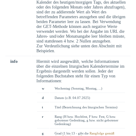
Kalender des heutigen/morgigen Tags, des aktuellen
oder des folgenden Monats oder Jahres abzufragen),
sind der zu addierende Wert als Wert des
betreffenden Parameters anzugeben und die übrigen
beiden Parameter leer zu lassen. Bei Verwendung
der GET-Methode können auch negative Werte
verwendet werden. Wo bei der Angabe im URL die
Jahres- und/oder Monatsangabe leer bleiben müsste,
sind stattdessen 4 bzw. 2 Nullen anzugeben.
Zur Verdeutlichung siehe unten den Abschnitt mit
Beispielen.
info
Hiermit wird ausgewählt, welche Informationen
über die einzelnen liturgischen Kalendertermine im
Ergebnis dargestellt werden sollen. Jeder der
folgenden Buchstaben steht für einen Typ von
Informationen:
w
Wochentag (Sonntag, Montag, ...)
d
Datum (z.B. 04.07.2025)
t
Titel (Bezeichnung des liturgischen Termins)
r
Rang (H bzw. Hochfest, F bzw. Fest, G bzw.
gebotener Gedenktag, g bzw. nicht gebotener
Gedenktag)
g
Grad (1 bis 13 - gibt die
Rangfolge gemäß