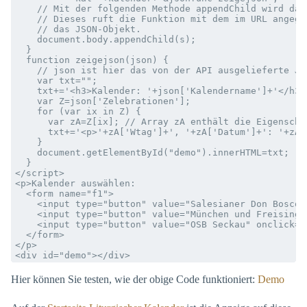
    // Mit der folgenden Methode appendChild wird das
    // Dieses ruft die Funktion mit dem im URL angege
    // das JSON-Objekt.

    document.body.appendChild(s);

  }

  function zeigejson(json) {

    // json ist hier das von der API ausgelieferte JSO
    var txt="";

    txt+='<h3>Kalender: '+json['Kalendername']+'</h3>'
    var Z=json['Zelebrationen'];

    for (var ix in Z) {

      var zA=Z[ix]; // Array zA enthält die Eigenscha
      txt+='<p>'+zA['Wtag']+', '+zA['Datum']+': '+zA[
    }

    document.getElementById("demo").innerHTML=txt;

  }

</script>

<p>Kalender auswählen:

  <form name="f1">

    <input type="button" value="Salesianer Don Boscos
    <input type="button" value="München und Freising"
    <input type="button" value="OSB Seckau" onclick="
  </form>

</p>

Hier können Sie testen, wie der obige Code funktioniert:
Demo