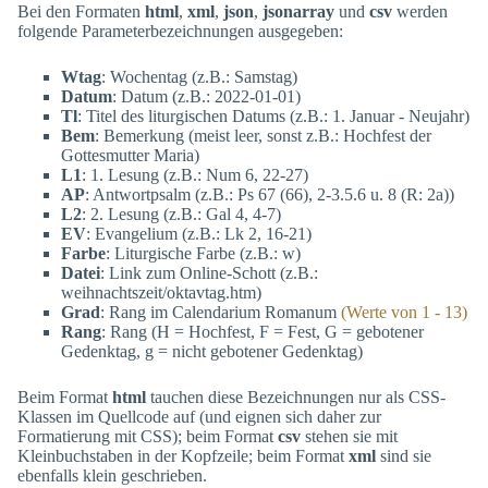
Bei den Formaten
html
,
xml
,
json
,
jsonarray
und
csv
werden
folgende Parameterbezeichnungen ausgegeben:
Wtag
: Wochentag (z.B.: Samstag)
Datum
: Datum (z.B.: 2022-01-01)
Tl
: Titel des liturgischen Datums (z.B.: 1. Januar - Neujahr)
Bem
: Bemerkung (meist leer, sonst z.B.: Hochfest der
Gottesmutter Maria)
L1
: 1. Lesung (z.B.: Num 6, 22-27)
AP
: Antwortpsalm (z.B.: Ps 67 (66), 2-3.5.6 u. 8 (R: 2a))
L2
: 2. Lesung (z.B.: Gal 4, 4-7)
EV
: Evangelium (z.B.: Lk 2, 16-21)
Farbe
: Liturgische Farbe (z.B.: w)
Datei
: Link zum Online-Schott (z.B.:
weihnachtszeit/oktavtag.htm)
Grad
: Rang im Calendarium Romanum
(Werte von 1 - 13)
Rang
: Rang (H = Hochfest, F = Fest, G = gebotener
Gedenktag, g = nicht gebotener Gedenktag)
Beim Format
html
tauchen diese Bezeichnungen nur als CSS-
Klassen im Quellcode auf (und eignen sich daher zur
Formatierung mit CSS); beim Format
csv
stehen sie mit
Kleinbuchstaben in der Kopfzeile; beim Format
xml
sind sie
ebenfalls klein geschrieben.