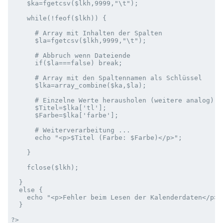
    $ka=fgetcsv($lkh,9999,"\t");

    while(!feof($lkh)) {

      # Array mit Inhalten der Spalten

      $la=fgetcsv($lkh,9999,"\t");

      # Abbruch wenn Dateiende

      if($la===false) break;

      # Array mit den Spaltennamen als Schlüssel

      $lka=array_combine($ka,$la);

      # Einzelne Werte herausholen (weitere analog)

      $Titel=$lka['tl'];

      $Farbe=$lka['farbe'];

      # Weiterverarbeitung ...

      echo "<p>$Titel (Farbe: $Farbe)</p>";

    }

    fclose($lkh);

  }

  else {

    echo "<p>Fehler beim Lesen der Kalenderdaten</p>\n
  }
