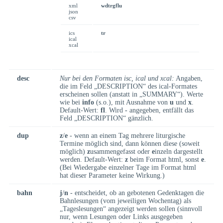
xml
wdtrgflu
json
csv
ics
tr
ical
xcal
desc
Nur bei den Formaten isc, ical und xcal:
Angaben,
die im Feld „DESCRIPTION“ des ical-Formates
erscheinen sollen (anstatt in „SUMMARY“). Werte
wie bei
info
(s.o.), mit Ausnahme von
u
und
x
.
Default-Wert:
fl
. Wird
-
angegeben, entfällt das
Feld „DESCRIPTION“ gänzlich.
dup
z
/
e
- wenn an einem Tag mehrere liturgische
Termine möglich sind, dann können diese (soweit
möglich)
z
usammengefasst oder
e
inzeln dargestellt
werden. Default-Wert:
z
beim Format html, sonst
e
.
(Bei Wiedergabe einzelner Tage im Format html
hat dieser Parameter keine Wirkung.)
bahn
j
/
n
- entscheidet, ob an gebotenen Gedenktagen die
Bahnlesungen (vom jeweiligen Wochentag) als
„Tageslesungen“ angezeigt werden sollen (sinnvoll
nur, wenn Lesungen oder Links ausgegeben