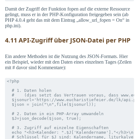
Damit der Zugriff der Funktion fopen auf die externe Ressource
gelingt, muss er in der PHP-Konfiguration freigegeben sein (ab
PHP 4.0.4 geht das mit dem Eintrag „allow_url_fopen = On“ in
php.ini).
4.11 API-Zugriff über JSON-Datei per PHP
Ein andere Methoden ist die Nutzung des JSON-Formats. Hier
ein Beispiel, wieder mit den Daten eines einzelnen Tages (Zeilen
mit # davor sind Kommentare):
<?php

  # 1. Daten holen

  #    (dies setzt das Vertrauen voraus, dass www.euc
  $jsonurl='https://www.eucharistiefeier.de/lk/api.ph
  $json = join("\n",file($jsonurl));

  # 2. Daten in ein PHP-Array umwandeln

  $J=json_decode($json, true);

  # 3. Zugriff auf einzelne Eigenschaften

  echo "<h3>Kalender: ".$J['Kalendername']."</h3>\n";

  # Schlüssel für $J sind: Kalendername, liturkalvers