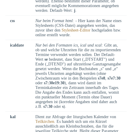
werden). Ebenso bestimmt dieser Parameter, ob
eventuell mögliche Kommemorationen angegeben
werden. Default-Wert:
j
.
css
Nur beim Format html:
- Hier kann der Name eines
Stylesheets (CSS-Datei) angegeben werden, das
zuvor über den
Stylesheet-Editor
hochgeladen bzw.
online erstellt wurde.
icaldate
Nur bei den Formaten ics, ical und xcal:
Gibt an,
ob und welche Uhrzeiten für die zu importierenden
Termine verwendet werden sollen. Der Default-
Wert
se
bedeutet, dass Start („DTSTART“) und
Ende („DTEND“) auf uhrzeitlose Ganztagesangabe
gesetzt werden. Wenn die Buchstaben „s“ und „e“
jeweils Uhrzeiten angehängt werden (ohne
Zwischenraum wie in den Beispielen
s7e8
,
s7e7:30
oder
s7:30e19:30
), dann wird damit im
Terminkalender ein Zeitraum innerhalb des Tages.
Die Angabe des Endes kann auch entfallen, womit
ein punktueller Moment (Termin ohne Dauer)
angegeben ist (korrekte Angaben sind daher auch
z.B.
s7:30
oder
s
).
kal
Dient zur Abfrage der liturgischen Kalender von
Teilkirchen
. Es handelt sich um ein Kürzel
ausschließlich aus Kleinbuchstaben, das für die
jeweilige Teilkirche steht. Bleibt dieser Parameter