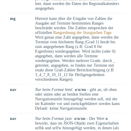
leer, dann werden die Daten des Regionalkalenders
ausgegeben.
mg
Hiermit kann über die Eingabe von Zahlen die
Ausgabe auf Termine bestimmten Ranges
beschränkt werden. Die Zahlen entsprechen der
offiziellen
Rangordnung der liturgischen Tage
.
Wird genau eine Zahl angegeben, dann werden die
Termine vom höchstem Rang (Grad 1) herab bis
zum angegebenen Rang (z.B. Grad 8 für
Eigenfeste) wiedergegeben. Wird nichts (oder 0)
angegeben, dann werden alle Termine
wiedergegeben. Werden mehrere Grade, durch _
getrennt, angegeben, so finden nur Termine mit
exakt diese Grad-Zahlen Berücksichtigung (z.B.
3_4_7_8_10_11_12 für Heiligengedenken
verschiedenen Ranges).
nav
Nur beim Format html:
o
/
u
/
ou
- gibt an, ob oben
oder unten oder an beiden Stellen eine
Navigationszeile hinzugefügt werden soll, mit der
im Kalender vor und zurückgeblättert werden kann.
Default: keine Navigationszeile.
nav
Nur beim Format json:
o
/
u
/
ou
- Der Wert
o
bewirkt, dass im JSON-Objekt zwei Eigenschaften
urlbk und urlfw hinzugefügt werden, in denen (als