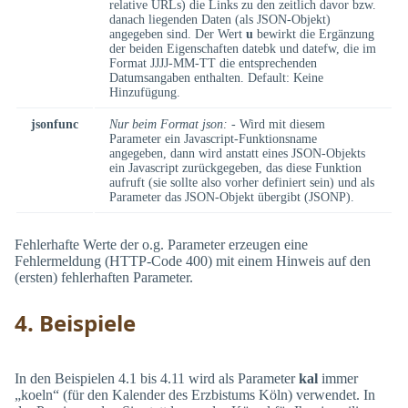
relative URLs) die Links zu den zeitlich davor bzw.
danach liegenden Daten (als JSON-Objekt)
angegeben sind. Der Wert
u
bewirkt die Ergänzung
der beiden Eigenschaften datebk und datefw, die im
Format JJJJ-MM-TT die entsprechenden
Datumsangaben enthalten. Default: Keine
Hinzufügung.
jsonfunc
Nur beim Format json:
- Wird mit diesem
Parameter ein Javascript-Funktionsname
angegeben, dann wird anstatt eines JSON-Objekts
ein Javascript zurückgegeben, das diese Funktion
aufruft (sie sollte also vorher definiert sein) und als
Parameter das JSON-Objekt übergibt (JSONP).
Fehlerhafte Werte der o.g. Parameter erzeugen eine
Fehlermeldung (HTTP-Code 400) mit einem Hinweis auf den
(ersten) fehlerhaften Parameter.
4. Beispiele
In den Beispielen 4.1 bis 4.11 wird als Parameter
kal
immer
„koeln“ (für den Kalender des Erzbistums Köln) verwendet. In