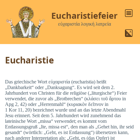
Eucharistiefeier
εὐχαριστία λογική λατρεία
Eucharistie
Das griechische Wort εὐχαριστία (eucharistia) heißt
„Dankbarkeit“ oder „Danksagung“. Es wird seit dem 2.
Jahrhundert von Christen für die religiöse („liturgische“) Feier
verwendet, die zuvor als „Brotbrechen“ (κλάσει τοῦ ἄρτου in
Apg 2, 42) oder „Herrenmahl“ (κυριακὸν δεῖπνον in
1 Kor 11, 20) bezeichnet wurde und an das letzte Abendmahl
Jesu erinnert. Seit dem 5. Jahrhundert wird zunehmend das
lateinische Wort „missa“ verwendet; es kommt vom
Entlassungsgruß „Ite, missa est“, den man als „Gehet hin, ihr seid
gesandt“ (wörtlich: „Geht, es ist Entlassung“) übersetzen kann,
nach anderer Interpretation als: „Geht, es (das Opfer) ist