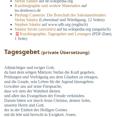
Stefan Sándor
auf de.wikipedia.org
Kurzbiographie und weitere Materialien
auf
iss.donbosco.de
Pierluigi Cameron: Die Botschaft des Salesianerbruders
Stefan Sándor
(Lebenslauf und Würdigung, 12 Seiten)
Stephen Sándor
auf www.sdb.org (englisch)
Sándor István (szerzetes)
auf hu.wikipedia.org (ungarisch)
Kurzbiographie, Tagesgebet und Lesungen
(PDF-Datei,
1 Seite)
Tagesgebet
(private Übersetzung)
Allmächtiger und ewiger Gott,
du hast dem seligen Märtyrer Stefan die Kraft gegeben,
Prüfungen und Verfolgung aus dem Glauben zu ertragen,
und die Gnade, sein Leben für die Jugend hinzugeben.
Gewähre uns auf seine Fürsprache,
dass wir stets der Wahrheit dienen
und allen das Evangelium der Freude verkünden.
Darum bitten wir durch Jesus Christus, deinen Sohn,
unseren Herrn und Gott,
der in der Einheit des Heiligen Geistes
mit dir lebt und herrscht in Ewigkeit. Amen.