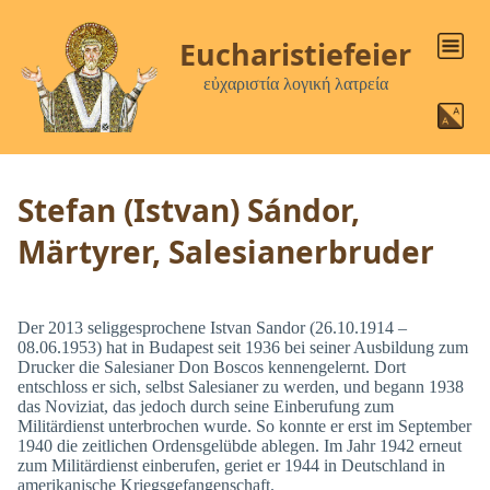
Eucharistiefeier
εὐχαριστία λογική λατρεία
Stefan (Istvan) Sándor,
Märtyrer, Salesianerbruder
Der 2013 seliggesprochene Istvan Sandor (26.10.1914 –
08.06.1953) hat in Budapest seit 1936 bei seiner Ausbildung zum
Drucker die Salesianer Don Boscos kennengelernt. Dort
entschloss er sich, selbst Salesianer zu werden, und begann 1938
das Noviziat, das jedoch durch seine Einberufung zum
Militärdienst unterbrochen wurde. So konnte er erst im September
1940 die zeitlichen Ordensgelübde ablegen. Im Jahr 1942 erneut
zum Militärdienst einberufen, geriet er 1944 in Deutschland in
amerikanische Kriegsgefangenschaft.