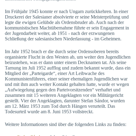
Im Frühjahr 1945 konnte er nach Ungarn zurückkehren. In einer
Druckerei der Salesianer absolvierte er seine Meisterprüfung und
legte die ewigen Gelübde als Ordensbruder ab. Auch nach der
kommunistischen Machtübernahme führte er sein Engagement in
der Jugendarbeit weiter, ab 1951 - nach der erzwungenen
Schließung der salesianischen Niederlassung - im Geheimen.
Im Jahr 1952 brach er die durch seine Ordensoberen bereits
organisierte Flucht in den Westen ab, um weiter den Jugendlichen
beizustehen, was er dann unter einem Decknamen tat. Als seine
Tarnung im Juli 1952 aufflog und zudem bekannt wurde, dass ein
Mitglied der „Parteigarde“, einer Art Leibwache des
Kommunistenführers, einer seiner ehemaligen Jugendlichen war
und mit ihm auch weiter Kontakt gehalten hatte, wurde er wegen
„Aufwiegelung gegen den Parteivorsitzenden“ verhaftet und
zusammen mit 15 weiteren Angeklagten vor ein Militärgericht
gestellt. Vier der Angeklagten, darunter Stefan Sándor, wurden
am 12. März 1953 zum Tod durch Hängen verurteilt. Das
Todesurteil wurde am 8. Juni 1953 vollstreckt.
Weitere Informationen sind über die folgenden Links zu finden: